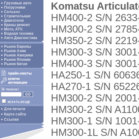
Komatsu Articula
Грузовые авто
Погрузчики
Сельхоз
HM400-2 S/N 2633
Строительная
Двигатели
Краны ремонт
HM300-2 S/N 2785
Мото, ATV.
Водная техника
HM350-2 S/N 2219
Авто Диагностика
Рынок Европы
HM300-3 S/N 3001
Рынок Азии
Рынок Америки
Рынок Японии
HM400-3 S/N 3001
Рынок Китая
HA250-1 S/N 6063
HA270-1 S/N 6522
HM300-2 S/N 2001-
ИСКАТЬ ВЕЗДЕ
HM300-2 S/N A110
Для печати
Карта сайта
HM300-1 S/N 1001
Ссылки
HM300-1L S/N A10