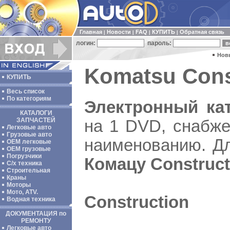
Главная
Новости
FAQ
КУПИТЬ
Обратная связь
|
|
|
|
логин:
пароль:
Нов
Komatsu Const
КУПИТЬ
Весь список
По категориям
Электронный кат
КАТАЛОГИ
ЗАПЧАСТЕЙ
на 1 DVD, снабже
Легковые авто
Грузовые авто
наименованию. Д
ОЕМ легковые
OEM грузовые
Погрузчики
Комацу Construct
С/х техника
Строительная
Краны
Моторы
Мото, ATV.
Construction
Водная техника
ДОКУМЕНТАЦИЯ по
РЕМОНТУ
Легковые авто