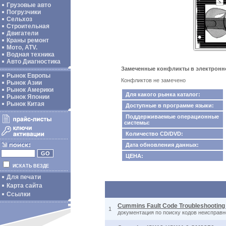
Грузовые авто
Погрузчики
Сельхоз
Строительная
Двигатели
Краны ремонт
Мото, ATV.
Водная техника
Авто Диагностика
Замеченные конфликты в электронном
Рынок Европы
Конфликтов не замечено
Рынок Азии
Рынок Америки
Для какого рынка каталог:
Рынок Японии
Рынок Китая
Доступные в программе языки:
Поддерживаемые операционные
системы:
Количество CD/DVD:
Дата обновления данных:
ЦЕНА:
ИСКАТЬ ВЕЗДЕ
Для печати
Карта сайта
Ссылки
Cummins Fault Code Troubleshooting
1
документация по поиску кодов неисправн