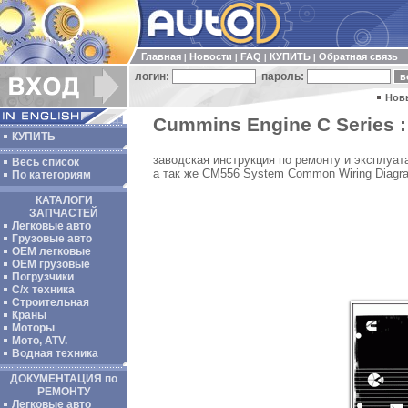
Главная
Новости
FAQ
КУПИТЬ
Обратная связь
|
|
|
|
логин:
пароль:
Нов
Cummins Engine C Series :
КУПИТЬ
заводская инструкция по ремонту и эксплуа
Весь список
а так же CM556 System Common Wiring Diagra
По категориям
КАТАЛОГИ
ЗАПЧАСТЕЙ
Легковые авто
Грузовые авто
ОЕМ легковые
OEM грузовые
Погрузчики
С/х техника
Строительная
Краны
Моторы
Мото, ATV.
Водная техника
ДОКУМЕНТАЦИЯ по
РЕМОНТУ
Легковые авто