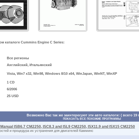
 каталоге Cummins Engine C Series:
Все регионы
Английский, Итальянский
Vista, Win7 x32, Win98, Windows 8/10 x64, WinJapan, WinNT, WinXP
1 CD
6/2006
25 USD
Возможно Вас так же заинтересуют эти авто каталоги: ( всего 19
ПОКАЗАТЬ ВСЕ ПОХОЖИЕ ПРОГРАММЫ
 Manual ISB6.7 CM2250, ISC8.3 and ISL9 CM2250, ISX11.9 and ISX15 CM2250
остей и процедура их устранения для двигателей Камминс