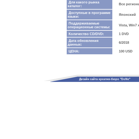
Для какого рынка
Все регио
каталог:
Доступные в программе
Японский
языки:
Поддерживаемые
Vista, Win7
операционные системы:
Количество CD/DVD:
1 DVD
Дата обновления
6/2018
данных:
ЦЕНА:
100 USD
Дизайн сайта креатив-бюро "DoNe"