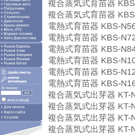
Легковые авто
複合蒸気式育苗器 KBS-
Грузовые авто
Погрузчики
複合蒸気式育苗器 KBS-
Сельхоз
Строительная
Двигатели
電熱式育苗器 KBS-N56
Краны ремонт
Мото, ATV.
Водная техника
電熱式育苗器 KBS-N72
Авто Диагностика
電熱式育苗器 KBS-N84
Рынок Европы
Рынок Азии
Рынок Америки
電熱式育苗器 KBS-N10
Рынок Японии
Рынок Китая
電熱式育苗器 KBS-N12
電熱式育苗器 KBS-N16
複合蒸気式出芽器 KT-N
ИСКАТЬ ВЕЗДЕ
複合蒸気式出芽器 KT-N
Для печати
Карта сайта
複合蒸気式出芽器 KT-N
Ссылки
複合蒸気式出芽器 KT-N