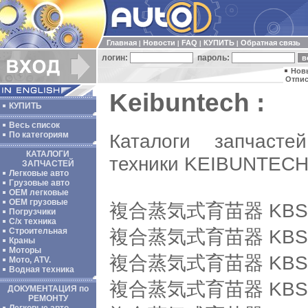
Главная
Новости
FAQ
КУПИТЬ
Обратная связь
|
|
|
|
логин:
пароль:
Нов
Отпис
Keibuntech :
КУПИТЬ
Весь список
Каталоги запчасте
По категориям
КАТАЛОГИ
техники KEIBUNTECH
ЗАПЧАСТЕЙ
Легковые авто
Грузовые авто
ОЕМ легковые
OEM грузовые
複合蒸気式育苗器 KBS-
Погрузчики
С/х техника
複合蒸気式育苗器 KBS-
Строительная
Краны
Моторы
複合蒸気式育苗器 KBS-
Мото, ATV.
Водная техника
複合蒸気式育苗器 KBS-
ДОКУМЕНТАЦИЯ по
РЕМОНТУ