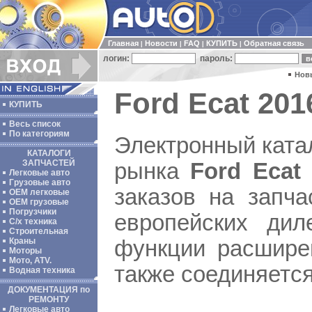
Главная
Новости
FAQ
КУПИТЬ
Обратная связь
|
|
|
|
логин:
пароль:
Нов
Ford Ecat 2016
КУПИТЬ
Весь список
По категориям
Электронный ката
КАТАЛОГИ
ЗАПЧАСТЕЙ
рынка
Ford Ecat
Легковые авто
Грузовые авто
заказов на запча
ОЕМ легковые
OEM грузовые
Погрузчики
европейских дил
С/х техника
Строительная
функции расшире
Краны
Моторы
Мото, ATV.
также соединяется
Водная техника
ДОКУМЕНТАЦИЯ по
РЕМОНТУ
Легковые авто