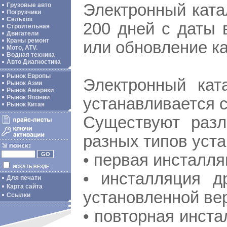
Электронный ката
Грузовые авто
Погрузчики
Сельхоз
200 дней с даты 
Строительная
Двигатели
Краны ремонт
или обновление ка
Мото, ATV.
Водная техника
Авто Диагностика
Рынок Европы
Электронный кат
Рынок Азии
Рынок Америки
Рынок Японии
устанавливается 
Рынок Китая
Существуют разл
разных типов уста
• первая инсталл
ИСКАТЬ ВЕЗДЕ
• инсталляция д
Для печати
Карта сайта
установленной ве
Ссылки
• повторная инста