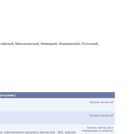
итайский, Мексиканский, Немецкий, Норвежский, Польский,
программ )
Каталог запчастей
Каталог запчастей
Каталог запчастей и
информация по ремонту
 электронного каталога запчастей - 564, версия