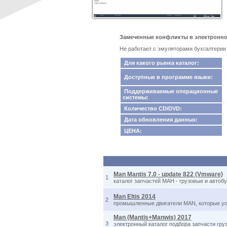
Замеченные конфликты в электронном 
Не работает с эмуляторами бухгалтерии
Для какого рынка каталог:
Доступные в программе языки:
Поддерживаемые операционные
системы:
Количество CD/DVD:
Дата обновления данных:
ЦЕНА:
Man Mantis 7.0 - update 822 (Vmware)
1
каталог запчастей МАН - грузовые и автоб
Man Eltis 2014
2
промышленные двигатели MAN, которые уста
Man (Mantis+Manwis) 2017
3
электронный каталог подбора запчасти гру