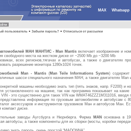
MAX
Whatsapp
ый пользователь
Забыли пароль?
Отписаться от рассылки
 автомобилей МАН МАНТИС - Man Mantis
включает изображение и номе
чия свободного места на жестком диске от ~2500 Mb до ~3200 Mb
виках, всех регионов,тягачах и автобусах, а также о двигателях 
зовать разрешение монитора 1280x1024 точек.
томобилей Man - Mantis
(
Man Teile Informations System
) содержит
зличных шасси специального назначения МАН, а также двигателях Man и
конкретной машины необходимо знать тип (пять знаков, напр. F2200) и н
я установленного на машине, так как программа показывает на какие 
о VIN - это существенно для таких VIN как WMAT46ZZZ1M311016, вводя
 представлена информация по грузовым автомобилям и автобусам с 80
аталог аксессуаров и инструментов грузовиков Ман и автобусов Ман. Ес
 компакт диске.
ительные заводы Аугсбурга и Нюрнберга. Фирма
MAN
основана в 19
я автобусы, а также компоненты для их сборки (мосты, коробки передач
димо знать пароль, очень простой “MADONNA”.