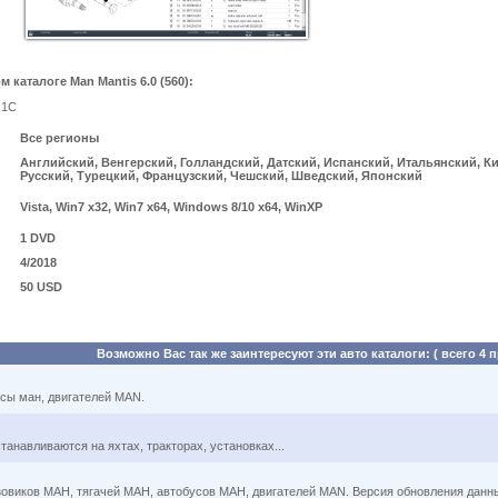
каталоге Man Mantis 6.0 (560):
 1С
Все регионы
Английский, Венгерский, Голландский, Датский, Испанский, Итальянский, К
Русский, Турецкий, Французский, Чешский, Шведский, Японский
Vista, Win7 x32, Win7 x64, Windows 8/10 x64, WinXP
1 DVD
4/2018
50 USD
Возможно Вас так же заинтересуют эти авто каталоги: ( всего 4 
усы ман, двигателей MAN.
навливаются на яхтах, тракторах, установках...
зовиков МАН, тягачей МАН, автобусов МАН, двигателей MAN. Версия обновления данных