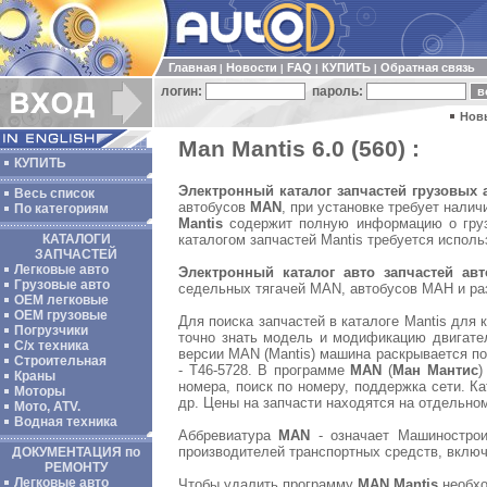
Главная
Новости
FAQ
КУПИТЬ
Обратная связь
|
|
|
|
логин:
пароль:
Нов
Man Mantis 6.0 (560) :
КУПИТЬ
Электронный каталог запчастей грузовых
Весь список
автобусов
MAN
, при установке требует нали
По категориям
Mantis
содержит полную информацию о грузо
каталогом запчастей Mantis требуется исполь
КАТАЛОГИ
ЗАПЧАСТЕЙ
Легковые авто
Электронный каталог авто запчастей ав
Грузовые авто
седельных тягачей MAN, автобусов МАН и ра
ОЕМ легковые
OEM грузовые
Для поиска запчастей в каталоге Mantis для 
Погрузчики
точно знать модель и модификацию двигател
С/х техника
версии MAN (Mantis) машина раскрывается п
Строительная
- T46-5728. В программе
MAN
(
Ман Мантис
)
Краны
номера, поиск по номеру, поддержка сети. К
Моторы
др. Цены на запчасти находятся на отдельном
Мото, ATV.
Водная техника
Аббревиатура
MAN
- означает Машиностро
производителей транспортных средств, включа
ДОКУМЕНТАЦИЯ по
РЕМОНТУ
Легковые авто
Чтобы удалить программу
MAN Mantis
необхо