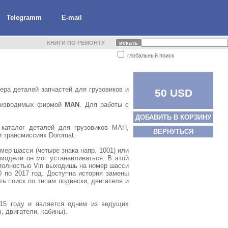
Telegramm
E-mail
КНИГИ ПО РЕМОНТУ
глобальный поиск
ра деталей запчастей для грузовиков и
50 USD
производимых фирмой
MAN
. Для работы с
ДОБАВИТЬ В КОРЗИНУ
 каталог деталей для грузовиков МАН,
ВЕРНУТЬСЯ
 трансмиссиях Doromat.
омер шасси (четыре знака напр. 1001) или
модели он мог устанавливаться. В этой
 полностью Vin выходишь на номер шасси
 по 2017 год. Доступна история замены
ть поиск по типам подвески, двигателя и
15 году и является одним из ведущих
, двигатели, кабины).