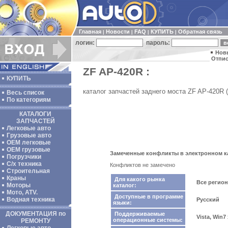
Главная
Новости
FAQ
КУПИТЬ
Обратная связь
|
|
|
|
логин:
пароль:
Нов
Отпис
ZF AP-420R :
КУПИТЬ
каталог запчастей заднего моста ZF AP-420R 
Весь список
По категориям
КАТАЛОГИ
ЗАПЧАСТЕЙ
Легковые авто
Грузовые авто
ОЕМ легковые
OEM грузовые
Замеченные конфликты в электронном ка
Погрузчики
С/х техника
Конфликтов не замечено
Строительная
Краны
Для какого рынка
Все регио
Моторы
каталог:
Мото, ATV.
Доступные в программе
Водная техника
Русский
языки:
ДОКУМЕНТАЦИЯ по
Поддерживаемые
Vista, Win7
операционные системы:
РЕМОНТУ