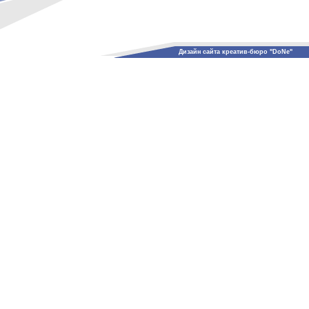
Дизайн сайта креатив-бюро "DoNe"