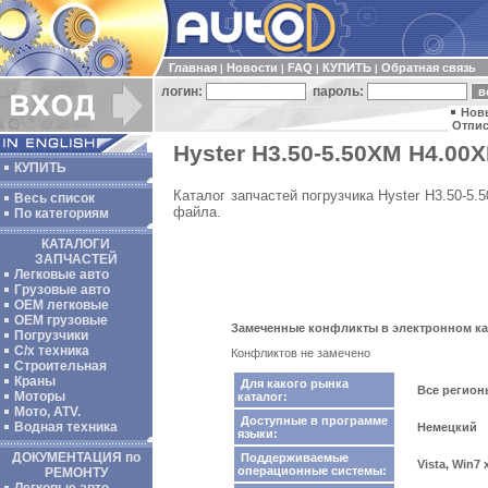
Главная
Новости
FAQ
КУПИТЬ
Обратная связь
|
|
|
|
логин:
пароль:
Нов
Отпис
Hyster H3.50-5.50XM H4.00X
КУПИТЬ
Каталог запчастей погрузчика Hyster H3.50-5
Весь список
файла.
По категориям
КАТАЛОГИ
ЗАПЧАСТЕЙ
Легковые авто
Грузовые авто
ОЕМ легковые
OEM грузовые
Замеченные конфликты в электронном катал
Погрузчики
С/х техника
Конфликтов не замечено
Строительная
Краны
Для какого рынка
Все регио
Моторы
каталог:
Мото, ATV.
Доступные в программе
Водная техника
Немецкий
языки:
ДОКУМЕНТАЦИЯ по
Поддерживаемые
Vista, Win7
операционные системы:
РЕМОНТУ