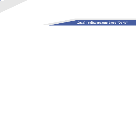
Дизайн сайта креатив-бюро "DoNe"