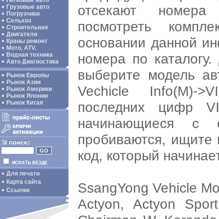
Легковые авто
отсекают номера
Грузовые авто
Погрузчики
Сельхоз
посмотреть компл
Строительная
Двигатели
основании данной и
Краны ремонт
Мото, ATV.
номера по каталогу.
Водная техника
Авто Диагностика
выберите модель ав
Рынок Европы
Рынок Азии
Vechicle Info(M)
Рынок Америки
Рынок Японии
последних цифр VI
Рынок Китая
начинающиеся с 
пробиваются, ищите 
код, который начинает
ИСКАТЬ ВЕЗДЕ
Для печати
Карта сайта
SsangYong Vehicle M
Ссылки
Actyon, Actyon Sport