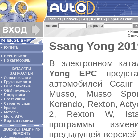
Главная
Новости
FAQ
КУПИТЬ
Обратная связь
|
|
|
|
логин:
пароль:
Нов
Отпис
Ssang Yong 201
КУПИТЬ
Весь список
В электронном кат
По категориям
КАТАЛОГИ
Yong EPC
предста
ЗАПЧАСТЕЙ
Легковые авто
автомобилей Ссанг Я
Грузовые авто
ОЕМ легковые
OEM грузовые
Musso, Musso Spor
Погрузчики
С/х техника
Korando, Rexton, Actyo
Строительная
Краны
2, Rexton W, Ista
Моторы
Мото, ATV.
Водная техника
программы изме
ДОКУМЕНТАЦИЯ по
предыдущей версией,
РЕМОНТУ