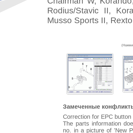
Chairman W, Korando,
Rodius/Stavic II, Kor
Musso Sports II, Rext
(Нажми
Замеченные конфликты 
Correction for EPC button 
The parts information do
no. in a picture of 'New 