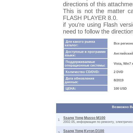
directions of this attachme
This is not the matter c
FLASH PLAYER 8.0.
if you're using Flash ver
need to follow the directio
Для какого рынка
Все регио
каталог:
Доступные в программе
Английски
языки:
Поддерживаемые
Vista, Win7
операционные системы:
Количество CD/DVD:
2 DVD
Дата обновления
8/2019
данных:
ЦЕНА:
100 USD
Возможно Вас
Ssang Yong Musso M100
1
2002.05, информация по ремонту, электриче
Ssang Yong Kyron D100
2