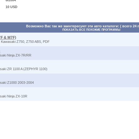
6/2004
10 USD
Возможно Вас так же заинтересуют эти авто каталоги: ( всего 24 
ПОКАЗАТЬ ВСЕ ПОХОЖИЕ ПРОГРАММЫ
7F & M7F)
 Kawasaki Z750, Z750 ABS, PDF
9
aki Ninja ZX-7R/RR
saki ZR 1100 A (ZEPHYR 1100)
saki Z1000 2003-2004
aki Ninja ZX-10R