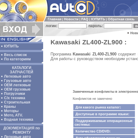
Главная
Новости
FAQ
КУПИТЬ
Обратная связь
|
|
|
|
логин:
пароль:
Нов
Kawasaki ZL400-ZL900 :
КУПИТЬ
Программа
Kawasaki ZL400-ZL900
содержит п
Весь список
Для работы с руководством необходим устано
По категориям
КАТАЛОГИ
ЗАПЧАСТЕЙ
Легковые авто
Грузовые авто
ОЕМ легковые
OEM грузовые
Замеченные конфликты в электронном
Погрузчики
С/х техника
Конфликтов не замечено
Строительная
Краны
Для какого рынка каталог:
Моторы
Доступные в программе языки:
Мото, ATV.
Водная техника
Поддерживаемые операционные
системы:
ДОКУМЕНТАЦИЯ по
Количество CD/DVD:
РЕМОНТУ
Легковые авто