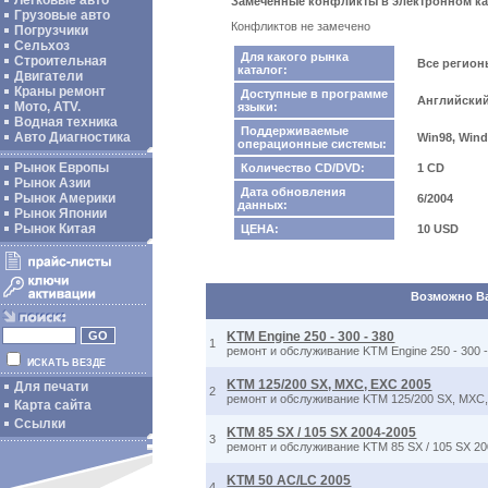
Легковые авто
Замеченные конфликты в электронном кат
Грузовые авто
Конфликтов не замечено
Погрузчики
Сельхоз
Для какого рынка
Строительная
Все регио
каталог:
Двигатели
Краны ремонт
Доступные в программе
Английски
Мото, ATV.
языки:
Водная техника
Поддерживаемые
Авто Диагностика
Win98, Wind
операционные системы:
Рынок Европы
Количество CD/DVD:
1 CD
Рынок Азии
Дата обновления
Рынок Америки
6/2004
данных:
Рынок Японии
Рынок Китая
ЦЕНА:
10 USD
Возможно Вас
KTM Engine 250 - 300 - 380
1
ремонт и обслуживание KTM Engine 250 - 300 -
ИСКАТЬ ВЕЗДЕ
KTM 125/200 SX, MXC, EXC 2005
Для печати
2
ремонт и обслуживание KTM 125/200 SX, MXC
Карта сайта
Ссылки
KTM 85 SX / 105 SX 2004-2005
3
ремонт и обслуживание KTM 85 SX / 105 SX 2
KTM 50 AC/LC 2005
4