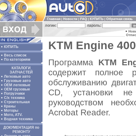
Главная
Новости
FAQ
КУПИТЬ
Обратная связь
|
|
|
|
логин:
пароль:
Нов
Отпис
KTM Engine 400
КУПИТЬ
Весь список
Программа
KTM Eng
По категориям
КАТАЛОГИ
содержит полное 
ЗАПЧАСТЕЙ
Легковые авто
обслуживанию двигат
Грузовые авто
ОЕМ легковые
OEM грузовые
CD, установки не
Погрузчики
С/х техника
руководством необ
Строительная
Краны
Acrobat Reader.
Моторы
Мото, ATV.
Водная техника
ДОКУМЕНТАЦИЯ по
РЕМОНТУ