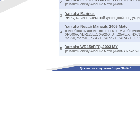
Yamaha FZS 1000 2001MY / FZR 1000 199
2
ремонт и обслуживание мотоциклов
Yamaha Marines
3
YEPC, каталог запчастей для водной продукц
Yamaha Repair Manuals 2005 Moto
подробное руководство по ремонту и обслужи
4
XP500/A. YBR125ED, XG250, DT125RE/X, NXC12
YZ250, YZ250F, YZ450F, WR250F, WR450F. FZS
Yamaha WR450F(R), 2003 MY
5
ремонт и обслуживание мотоциклов Ямаха W
Дизайн сайта креатив-бюро "DoNe"