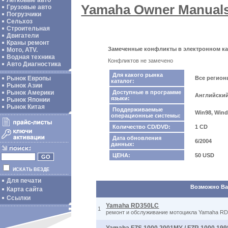
Легковые авто
Yamaha Owner Manuals,
Грузовые авто
Погрузчики
Сельхоз
Строительная
Двигатели
Краны ремонт
Замеченные конфликты в электронном кат
Мото, ATV.
Водная техника
Конфликтов не замечено
Авто Диагностика
Для какого рынка
Рынок Европы
Все регио
каталог:
Рынок Азии
Рынок Америки
Доступные в программе
Английски
языки:
Рынок Японии
Рынок Китая
Поддерживаемые
Win98, Wind
операционные системы:
Количество CD/DVD:
1 CD
Дата обновления
6/2004
данных:
ЦЕНА:
50 USD
ИСКАТЬ ВЕЗДЕ
Для печати
Возможно Вас
Карта сайта
Ссылки
Yamaha RD350LC
1
ремонт и обслуживание мотоцикла Yamaha R