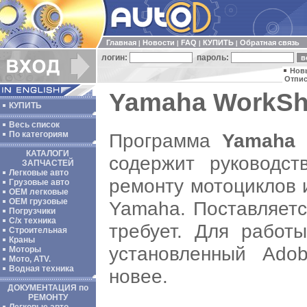
Главная
Новости
FAQ
КУПИТЬ
Обратная связь
|
|
|
|
логин:
пароль:
Нов
Отпис
Yamaha WorkSho
КУПИТЬ
Весь список
Программа
Yamaha 
По категориям
КАТАЛОГИ
содержит руководст
ЗАПЧАСТЕЙ
Легковые авто
ремонту мотоциклов 
Грузовые авто
ОЕМ легковые
OEM грузовые
Yamaha. Поставляетс
Погрузчики
С/х техника
требует. Для работ
Строительная
Краны
установленный Ado
Моторы
Мото, ATV.
Водная техника
новее.
ДОКУМЕНТАЦИЯ по
РЕМОНТУ